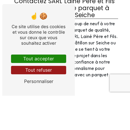
Contactez SARL Lainé Père et Fils
pour votre projet de parquet à
Noyal Châtillon sur Seiche
Si vous souhaitez donner un coup de neuf à votre
Ce site utilise des cookies
intérieur en optant pour un parquet de qualité,
et vous donne le contrôle
n'hésitez pas à contacter SARL Lainé Père et Fils.
sur ceux que vous
Que vous habitiez à Noyal Châtillon sur Seiche ou
souhaitez activer
dans les environs, notre équipe se tient à votre
disposition pour réaliser votre projet dans les
Tout accepter
meilleures conditions. Faites confiance à notre
expertise et à notre professionnalisme pour
Tout refuser
sublimer votre espace de vie avec un parquet
élégant et durable.
Personnaliser
En savoir plus
Contactez-nous