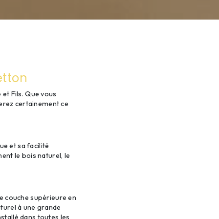
etton
et Fils. Que vous
verez certainement ce
e et sa facilité
nt le bois naturel, le
ne couche supérieure en
naturel à une grande
stallé dans toutes les