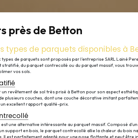
s près de Betton
ts types de parquets disponibles à B
types de parquets sont proposés par l'entreprise SARL Lainé Pere 
 stratifié, du parquet contrecollé ou du parquet massif, vous trou
blimer vos sols.
tifié
t un revêtement de sol très prisé à Betton pour son aspect esthétiqu
e plusieurs couches, dont une couche décorative imitant parfaiteme
 un excellent rapport qualité-prix.
ntrecollé
é est une alternative intéressante au parquet massif. Composé d'u
un support en bois, le parquet contrecollé allie la chaleur du bois 
e. Il est parfaitement adapté pour une pose flottante et peut être in