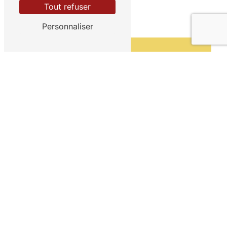
Tout refuser
Personnaliser
Adresse
36 Rue du Coudray
35230 Noyal-Châtillon-sur-Seiche