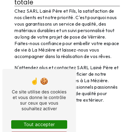
totale
Chez SARL Lainé Père et Fils, la satisfaction de
nos clients est notre priorité. C'est pourquoi nous
vous garantissons un service de qualité, des
matériaux durables et un suivi personnalisé tout
au long de votre projet de pose de Vérrière.
Faites-nous confiance pour embellir votre espace
de vie à La Mézière et laissez-nous vous
accompagner dans la réalisation de vos rêves.
N'attendez plus et contactez SARL Lainé Père et
Fils dès aujourd'hui pour bénéficier de notre
expertise en pose de Vérrières à La Mézière.
Faites confiance à des professionnels passionnés
Ce site utilise des cookies
et offrez-vous des Vérrières de qualité pour
et vous donne le contrôle
sublimer votre intérieur ou votre extérieur.
sur ceux que vous
souhaitez activer
En savoir plus
Tout accepter
Contactez-nous